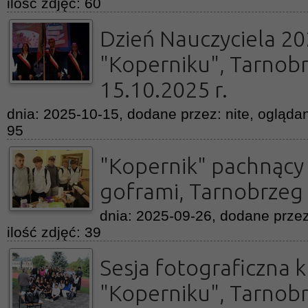
ilość zdjęć: 60
Dzień Nauczyciela 2
"Koperniku", Tarnob
15.10.2025 r.
dnia: 2025-10-15, dodane przez: nite, oglądan
95
"Kopernik" pachnący
goframi, Tarnobrzeg 
dnia: 2025-09-26, dodane przez
ilość zdjęć: 39
Sesja fotograficzna k
"Koperniku", Tarnob