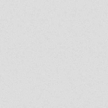
Jo
2026-06-18 18:54:31
Ja ledwo zdałem
Ja
2026-06-18 14:27:10
A patrząc tak z drugiej strony, to ci nauczyciele pewnie wspominają cie dziś
podobnie, o ile w ogóle.
Absolwentka
2026-06-18 13:14:30
Ja po prostu zle wspominam nauczycieli, z nauka nie mialam problemy
dawny ucze?
2026-06-17 21:18:38
Jeśli ktoś nie potrafi sobie poradzić w jachowiczu pod względem nauki to życze mu
powodzenia w życiu...
ja
2026-06-17 16:35:09
mnie też jest tutaj dobrze, spoko