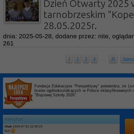
Dzień Otwarty 2025 
tarnobrzeskim "Kope
28.05.2025r.
dnia: 2025-05-28, dodane przez: nite, oglądan
261
1
2
3
4
...
35
Starsz
Fundacja Edukacyjna "Perspektywy" potwierdza, że Lic
liceów ogólnokształcących w Polsce sklasyfikowanyc
"Brązowej Szkoły 2026".
Chak
2026-07-31 22:30:23
Też!