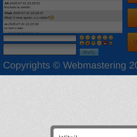
AA
2026-07-31 22:29:51
Kocham ta szkole!
Chak
2026-07-31 22:24:37
Witaj! U mnie spoko, a u ciebie?
m
2026-07-31 22:23:34
co tam u was
m
2026-07-31 22:23:18
hej
U
x
2026-07-27 18:04:05
podaj ig moge opowiedziec
On
2026-07-27 12:52:08
Pytanie: wykaz podręczników dla 2kl to aktualny? Jest Descubre 3, a w 1kl miałem
Descubre1. I geo była nowa a teraz stara edycja wtf
Copyrights © Webmastering 2
Ona
2026-07-24 08:53:33
Czy jest jakaś lista podreczników dla pierwszoklasistów?
:3
2026-07-18 23:19:04
Chciałby może ktoś opowiedzieć coś więcej o szkole dostałam się i mam kilka
pytań a niekoniecznie mam się kogo zapytać więc możemy się dodać na Ig czy
coś i po prostu byśmy popisali bo na tym chcecie tematy się szybko zmieniają
.
2026-07-13 22:10:12
lista bedzie w szkole wywieszona zakwalifikowanych
wercia
2026-07-13 18:12:39
czy listy osob zakwalifikowanych i pozniej tych przyjetych beda na stronie szkoly
czy trzeba bedzie podejsc? a jak na stronie to gdzie dokladnie?
SIGMA
2026-07-11 10:08:34
nie
?
2026-07-08 18:19:24
Pozwalają u was nauczyciele korzystać z tabletów np do notatek albo żeby sobie
otworzyć podręcznik na Internecie czy raczej nie