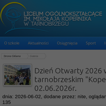
O szkole
Aktualności
Osiągnięcia
Sport
Strona Główna
Galeria
Dzień Otwarty 2026 
tarnobrzeskim "Kope
02.06.2026r.
dnia: 2026-06-02, dodane przez: nite, oglądan
135