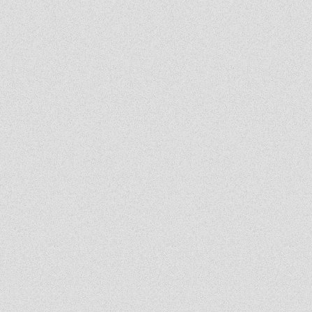
Absolwentka
2026-06-18 13:14:30
Ja po prostu zle wspominam nauczycieli, z nauka nie mialam problemy
dawny ucze?
2026-06-17 21:18:38
Jeśli ktoś nie potrafi sobie poradzić w jachowiczu pod względem nauki to życze mu
powodzenia w życiu...
ja
2026-06-17 16:35:09
mnie też jest tutaj dobrze, spoko