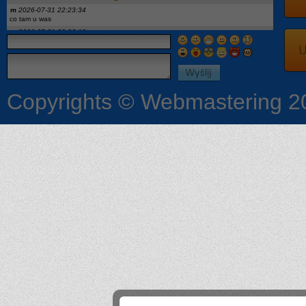
m
2026-07-31 22:23:34
co tam u was
m
2026-07-31 22:23:18
hej
U
x
2026-07-27 18:04:05
podaj ig moge opowiedziec
On
2026-07-27 12:52:08
Pytanie: wykaz podręczników dla 2kl to aktualny? Jest Descubre 3, a w 1kl miałem
Descubre1. I geo była nowa a teraz stara edycja wtf
Copyrights © Webmastering 2
Ona
2026-07-24 08:53:33
Czy jest jakaś lista podreczników dla pierwszoklasistów?
:3
2026-07-18 23:19:04
Chciałby może ktoś opowiedzieć coś więcej o szkole dostałam się i mam kilka
pytań a niekoniecznie mam się kogo zapytać więc możemy się dodać na Ig czy
coś i po prostu byśmy popisali bo na tym chcecie tematy się szybko zmieniają
.
2026-07-13 22:10:12
lista bedzie w szkole wywieszona zakwalifikowanych
wercia
2026-07-13 18:12:39
czy listy osob zakwalifikowanych i pozniej tych przyjetych beda na stronie szkoly
czy trzeba bedzie podejsc? a jak na stronie to gdzie dokladnie?
SIGMA
2026-07-11 10:08:34
nie
?
2026-07-08 18:19:24
Pozwalają u was nauczyciele korzystać z tabletów np do notatek albo żeby sobie
otworzyć podręcznik na Internecie czy raczej nie
.@
2026-07-07 08:56:40
tak
.
2026-07-07 05:19:47
Nie