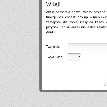
Witaj!
.
2026-07-05 13:01:41
warto isc na biolchemang? fajna szkola?
Social Media
2026-06-30 11:10:27
Aktualna wersja naszej strony posiada
Dzień dobry, wiele firm wrzuca posty regularnie, ale bez efektu (zasięgi są, zapytań
brak). Układam strategię i treści na FB/IG tak, żeby budowały zaufanie i prowadziły
funkcji. Jeśli chcesz, aby np. w menu wy
do kontaktu. Zapraszam do kontaktu, a przedstawię więcej informacji. Pozdrawiam,
zastępstw dla twojej klasy na każdy ko
Weronika Gajewska
.
2026-06-29 18:39:16
przycisk Zapisz. Jeżeli nie jesteś zainte
Anuluj.
Hello
2026-06-28 21:01:57
.
2026-06-28 18:26:40
Twój nick:
Próg rekrutacji to 80 a ja mam 170 xd
Mika
2026-06-24 21:45:53
Przestańcie.
Twoja klasa:
.
2026-06-24 17:44:20
@absolwentka ja podobnie
Mika
2026-06-23 22:08:25
Szkoła jest super
Hejhej
2026-06-21 20:41:29
Pfff...
dawny ucze?
2026-06-19 22:34:44
Na pewno w tej szkole nie ma patologii i to jest plus porównując z innymi szkołami
w tbg
Jo
2026-06-18 18:54:31
Ja ledwo zdałem
Ja
2026-06-18 14:27:10
A patrząc tak z drugiej strony, to ci nauczyciele pewnie wspominają cie dziś
podobnie, o ile w ogóle.