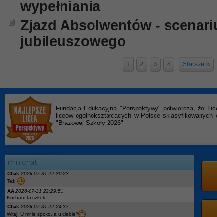
wypełniania
Zjazd Absolwentów - scenari
jubileuszowego
1
2
3
4
Starsze »
Fundacja Edukacyjna "Perspektywy" potwierdza, że Lic
liceów ogólnokształcących w Polsce sklasyfikowanyc
"Brązowej Szkoły 2026".
Chak
2026-07-31 22:30:23
Też!
AA
2026-07-31 22:29:51
Kocham ta szkole!
Chak
2026-07-31 22:24:37
Witaj! U mnie spoko, a u ciebie?