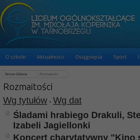
O szkole
Aktualności
Osiągnięcia
Sport
Strona Główna
Rozmaitości
Rozmaitości
Wg tytułów
Wg dat
-
Śladami hrabiego Drakuli, St
Izabeli Jagiellonki
Koncert charytatywny "Kino 