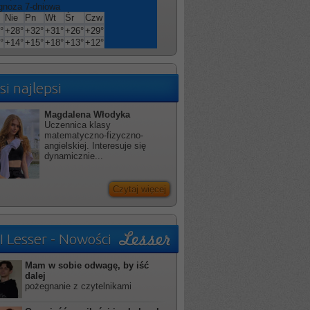
gnoza 7-dniowa
Nie
Pn
Wt
Śr
Czw
°
+
28°
+
32°
+
31°
+
26°
+
29°
°
+
14°
+
15°
+
18°
+
13°
+
12°
si najlepsi
Magdalena Włodyka
Uczennica klasy
matematyczno-fizyczno-
angielskiej. Interesuje się
dynamicznie...
Czytaj więcej
I Lesser - Nowości
Mam w sobie odwagę, by iść
dalej
pożegnanie z czytelnikami