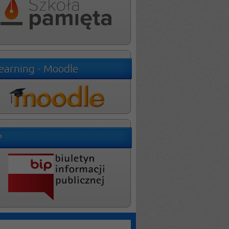
learning - Moodle
P