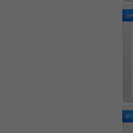
Je
#S