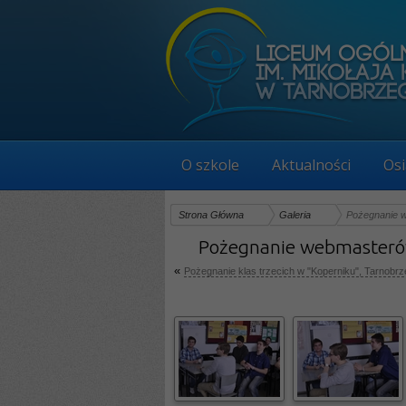
O szkole
Aktualności
Osi
Strona Główna
Galeria
Pożegnanie w
Pożegnanie webmasterów 
«
Pożegnanie klas trzecich w "Koperniku", Tarnobrz