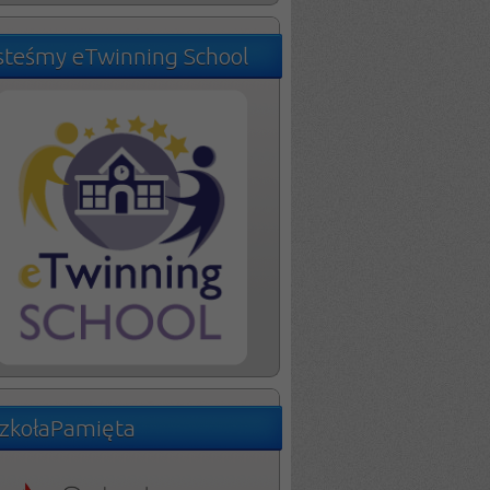
steśmy eTwinning School
zkołaPamięta