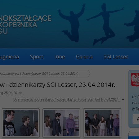
ągnięcia
Sport
Inne
Galeria
SGI Lesser
ebmasterów i dziennikarzy SGI Lesser, 23.04.2014r.
i dziennikarzy SGI Lesser, 23.04.2014r.
eg 25.04.2014r.
dzi
»
Uczniowie tarnobrzeskiego "Kopernika" w Turcji, Stambuł 1-8.04.2014r.
do 
mił