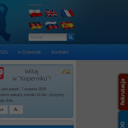
LANGUAGE:
SiSi
e-Dziennik
Kontakt
Witaj
w "Koperniku"!
ś jest piątek, 7 sierpnia 2026
końca wakacji zostało 24 dni,
życzymy
ego dnia
A+
A-