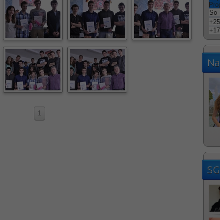
Pro
So
+
25
+
17
Na
1
SG