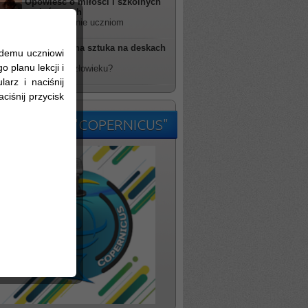
Opowieść o miłości i szkolnych
szaleństwach
rzucił wyzwanie uczniom
Futurystyczna sztuka na deskach
żdemu uczniowi
TDK
 planu lekcji i
kim jesteś człowieku?
arz i naciśnij
ciśnij przycisk
kolne Radio "COPERNICUS"