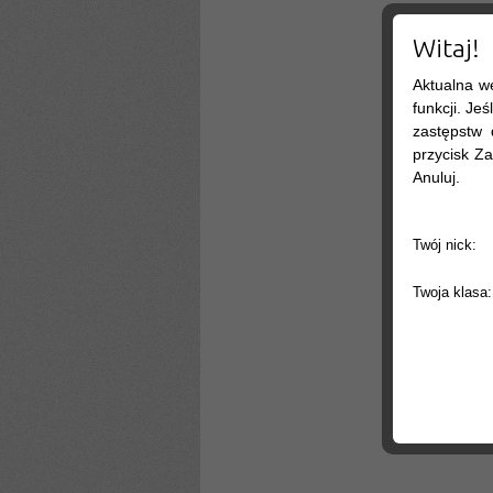
Witaj!
Aktualna w
funkcji. Je
zastępstw 
przycisk Za
Anuluj.
Twój nick:
Twoja klasa: