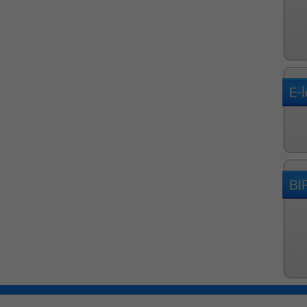
E-
BI