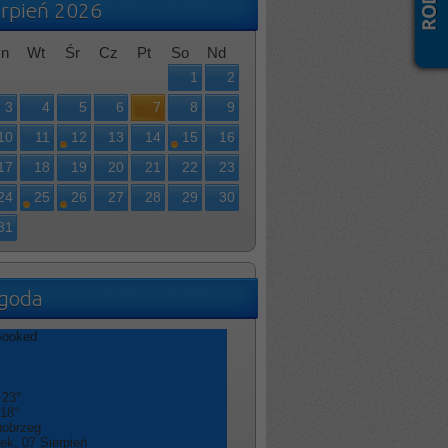
erpień 2026
n
Wt
Śr
Cz
Pt
So
Nd
1
2
3
4
5
6
7
8
9
10
11
12
13
14
15
16
17
18
19
20
21
22
23
24
25
26
27
28
29
30
31
goda
+
23°
18°
nobrzeg
tek, 07 Sierpień