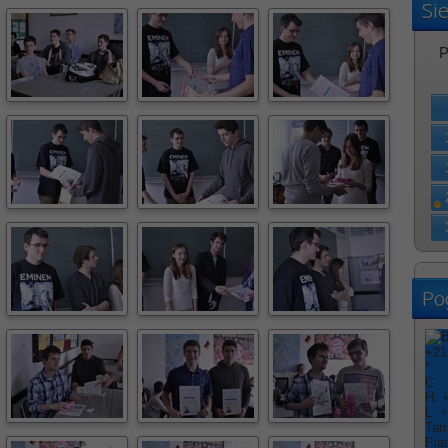
Si
P
Po
+
21
°
C
H:
L:
+
Tar
Pią