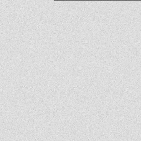
Mika
2026-06-24 21:45:53
Przestańcie.
.
2026-06-24 17:44:20
@absolwentka ja podobnie
Mika
2026-06-23 22:08:25
Szkoła jest super
Hejhej
2026-06-21 20:41:29
Pfff...
dawny ucze?
2026-06-19 22:34:44
Na pewno w tej szkole nie ma patologii i to jest plus porównując z innymi szkołami
w tbg
Jo
2026-06-18 18:54:31
Ja ledwo zdałem
Ja
2026-06-18 14:27:10
A patrząc tak z drugiej strony, to ci nauczyciele pewnie wspominają cie dziś
podobnie, o ile w ogóle.
Absolwentka
2026-06-18 13:14:30
Ja po prostu zle wspominam nauczycieli, z nauka nie mialam problemy
dawny ucze?
2026-06-17 21:18:38
Jeśli ktoś nie potrafi sobie poradzić w jachowiczu pod względem nauki to życze mu
powodzenia w życiu...
ja
2026-06-17 16:35:09
mnie też jest tutaj dobrze, spoko