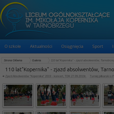
O szkole
Aktualności
Osiągnięcia
Sport
Strona Główna
Galeria
110 lat"Kopernika" - zjazd absolwentów, Tarnobrze
110 lat"Kopernika" - zjazd absolwentów, Tarn
«
Zjazd Absolwentów "Kopernika" 2019 - koncert, TDK 27.09.2019r.
Turniej piłkarski o