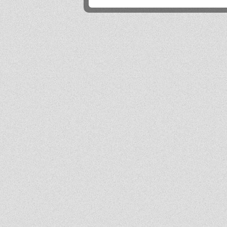
Próg rekrutacji to 80 a ja mam 170 xd
Mika
2026-06-24 21:45:53
Przestańcie.
.
2026-06-24 17:44:20
@absolwentka ja podobnie
Mika
2026-06-23 22:08:25
Szkoła jest super
Hejhej
2026-06-21 20:41:29
Pfff...
dawny ucze?
2026-06-19 22:34:44
Na pewno w tej szkole nie ma patologii i to jest plus porównując z innymi szkołami
w tbg
Jo
2026-06-18 18:54:31
Ja ledwo zdałem
Ja
2026-06-18 14:27:10
A patrząc tak z drugiej strony, to ci nauczyciele pewnie wspominają cie dziś
podobnie, o ile w ogóle.
Absolwentka
2026-06-18 13:14:30
Ja po prostu zle wspominam nauczycieli, z nauka nie mialam problemy
dawny ucze?
2026-06-17 21:18:38
Jeśli ktoś nie potrafi sobie poradzić w jachowiczu pod względem nauki to życze mu
powodzenia w życiu...
ja
2026-06-17 16:35:09
mnie też jest tutaj dobrze, spoko