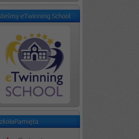
steśmy eTwinning School
zkołaPamięta