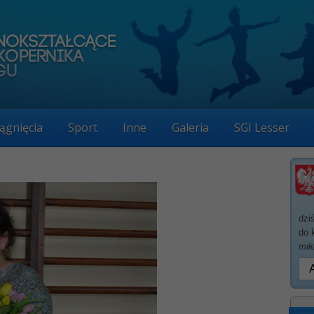
ągnięcia
Sport
Inne
Galeria
SGI Lesser
dzi
do 
mił