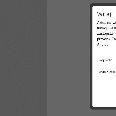
Witaj!
Aktualna w
funkcji. Je
zastępstw 
przycisk Za
Anuluj.
Twój nick:
Twoja klasa: