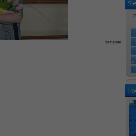
Si
P
Następne
Po
+
23
°
C
H:
L:
+
Tar
Sob