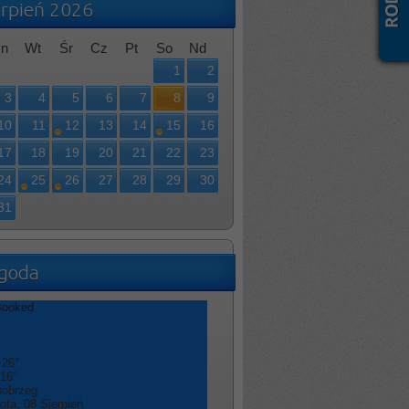
erpień 2026
n
Wt
Śr
Cz
Pt
So
Nd
1
2
3
4
5
6
7
8
9
10
11
12
13
14
15
16
17
18
19
20
21
22
23
24
25
26
27
28
29
30
31
goda
+
26°
16°
nobrzeg
ota, 08 Sierpień