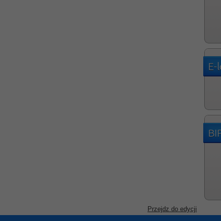
E-
BI
Przejdz do edycji