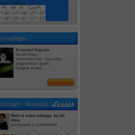
gnoza 7-dniowa
Pn
Wt
Śr
Czw
Pt
°
+
34°
+
27°
+
26°
+
27°
+
32°
°
+
16°
+
15°
+
11°
+
12°
+
13°
si najlepsi
Krzysztof Zegzuła
Uczeń klasy
matematyczno - fizycznej,
programista i grafik,
fotograf amator....
Czytaj więcej
I Lesser - Nowości
Mam w sobie odwagę, by iść
dalej
pożegnanie z czytelnikami