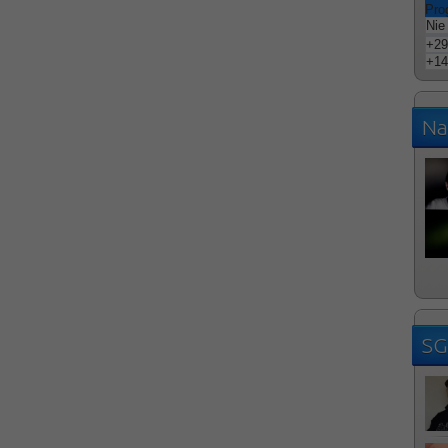
Pro
Nie
+
29
+
14
Na
SG