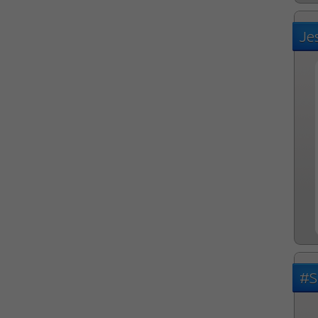
Je
#S