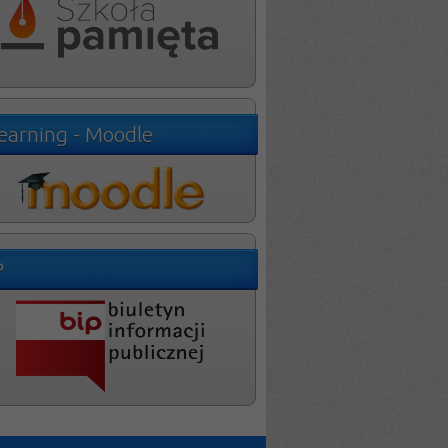
learning - Moodle
P