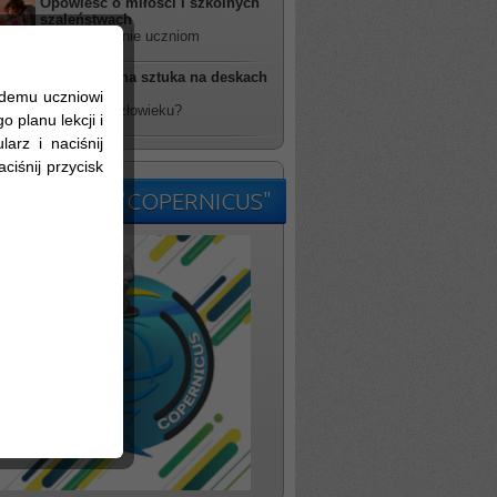
Opowieść o miłości i szkolnych
szaleństwach
rzucił wyzwanie uczniom
Futurystyczna sztuka na deskach
TDK
żdemu uczniowi
kim jesteś człowieku?
 planu lekcji i
arz i naciśnij
ciśnij przycisk
kolne Radio "COPERNICUS"