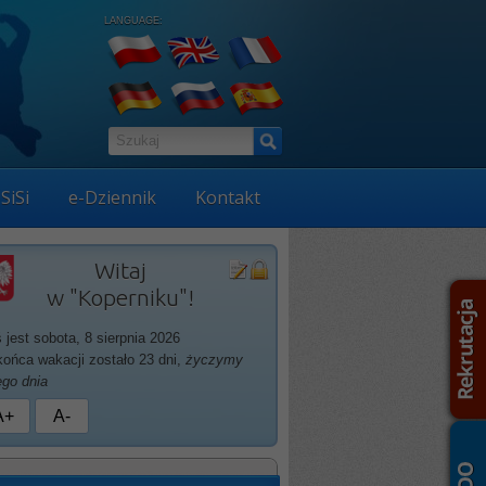
LANGUAGE:
SiSi
e-Dziennik
Kontakt
Witaj
w "Koperniku"!
ś jest sobota, 8 sierpnia 2026
końca wakacji zostało 23 dni,
życzymy
ego dnia
A+
A-