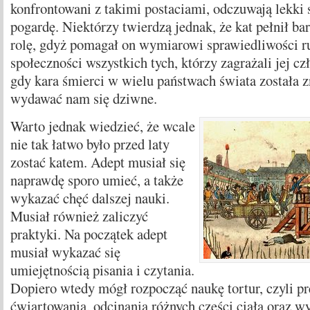
konfrontowani z takimi postaciami, odczuwają lekki st
pogardę. Niektórzy twierdzą jednak, że kat pełnił ba
rolę, gdyż pomagał on wymiarowi sprawiedliwości r
społeczności wszystkich tych, którzy zagrażali jej c
gdy kara śmierci w wielu państwach świata została z
wydawać nam się dziwne.
Warto jednak wiedzieć, że wcale
nie tak łatwo było przed laty
zostać katem. Adept musiał się
naprawdę sporo umieć, a także
wykazać chęć dalszej nauki.
Musiał również zaliczyć
praktyki. Na początek adept
musiał wykazać się
umiejętnością pisania i czytania.
Dopiero wtedy mógł rozpocząć naukę tortur, czyli p
ćwiartowania, odcinania różnych części ciała oraz wy