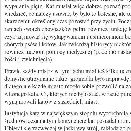
wypalania piętn. Kat musiał więc dobrze poznać pod
wiedzieć, co należy usuwać, by było to bolesne, ale 
skazanemu określony czas pozostać przy życiu. Pocz
ramach swoich obowiązków pełnił również funkcję l
czyli zajmował się wyłapywaniem i uśmiercaniem be
chorych psów i kotów. Jak twierdzą historycy niektór
również ludziom pomocy medycznej (podobno nastaw
kości i zwichnięcia).
Prawie każdy mistrz w tym fachu miał też kilku uczn
domyślić utrzymanie takiej gromadki było naprawdę
dlatego nie każde miasto mogło sobie pozwolić na za
własnego kata. Ci, których nie było stać, w razie piln
wynajmowali katów z sąsiednich miast.
Instytucja kata w największym stopniu wyodrębniła 
średniowiecza na tym kontynencie kat posiadał m.in.
Ubierał się zazwyczaj w jaskrawy strój, zakładając 