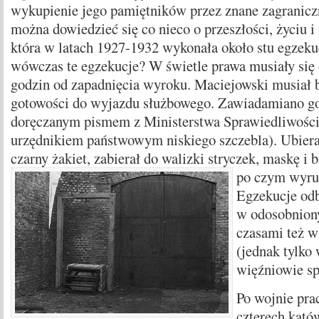
wykupienie jego pamiętników przez znane zagranicz
można dowiedzieć się co nieco o przeszłości, życiu i
która w latach 1927-1932 wykonała około stu egzekuc
wówczas te egzekucje? W świetle prawa musiały się
godzin od zapadnięcia wyroku. Maciejowski musiał b
gotowości do wyjazdu służbowego. Zawiadamiano go
doręczanym pismem z Ministerstwa Sprawiedliwości 
urzędnikiem państwowym niskiego szczebla). Ubiera
czarny żakiet, zabierał do walizki stryczek, maskę i b
po czym wyrus
Egzekucje odb
w odosobniony
czasami też w
(jednak tylko
więźniowie sp
Po wojnie pra
czterech katów