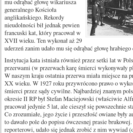
mu odrąbać głowę wikariusza
generalnego Kościoła
anglikańskiego. Rekordy
nieudolności bił jednak pewien
francuski kat, który pracował w
XVII wieku. Ten wykonał aż 29
uderzeń zanim udało mu się odrąbać głowę hrabiego 
Instytucja kata istniała również przez setki lat w Pols
przerwami (w przerwach karę śmierci wykonywały p
W naszym kraju ostatnia przerwa miała miejsce na p
XX wieku. W 1927 roku przywrócono prawo o wyko
śmierci przez sądy cywilne. Najbardziej znanym po
okresie II RP był Stefan Maciejowski (właściwie Alfr
pracował jedynie 5 lat, ale cieszył się powszechnie s
Co zrozumiałe, jego życie i przeszłość owiane były au
to dawało pole do popisu ówczesnej prasie brukowe
reporterowi, udało się jednak zrobić z nim wywiad (