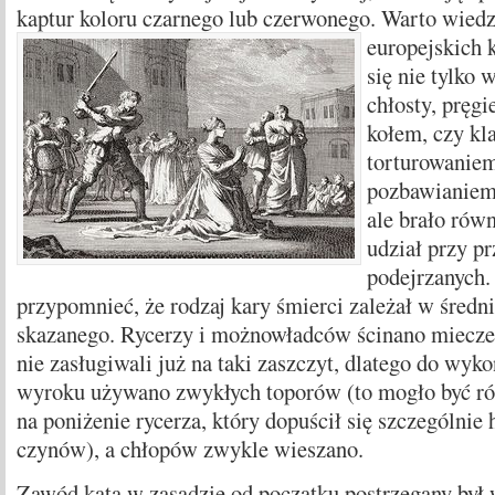
kaptur koloru czarnego lub czerwonego.
Warto wiedzi
europejskich
się nie tylko
chłosty, pręgi
kołem, czy kl
torturowanie
pozbawianiem 
ale brało rów
udział przy p
podejrzanych.
przypomnieć, że rodzaj kary śmierci zależał w średn
skazanego. Rycerzy i możnowładców ścinano miecz
nie zasługiwali już na taki zaszczyt, dlatego do wyk
wyroku używano zwykłych toporów (to mogło być r
na poniżenie rycerza, który dopuścił się szczególnie
czynów), a chłopów zwykle wieszano.
Zawód kata w zasadzie od początku postrzegany był w