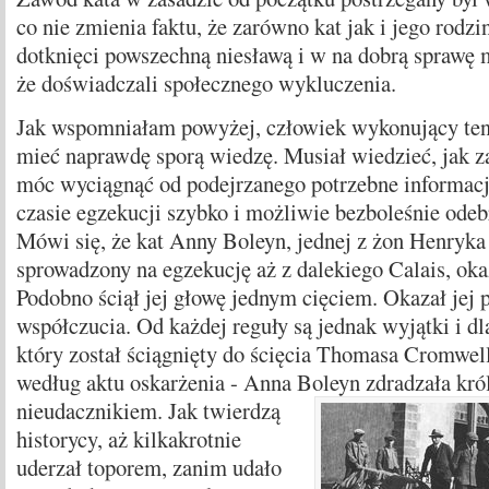
co nie zmienia faktu, że zarówno kat jak i jego rodzin
dotknięci powszechną niesławą i w na dobrą sprawę
że doświadczali społecznego wykluczenia.
Jak wspomniałam powyżej, człowiek wykonujący te
mieć naprawdę sporą wiedzę. Musiał wiedzieć, jak z
móc wyciągnąć od podejrzanego potrzebne informacj
czasie egzekucji szybko i możliwie bezboleśnie odeb
Mówi się, że kat Anny Boleyn, jednej z żon Henryka
sprowadzony na egzekucję aż z dalekiego Calais, oka
Podobno ściął jej głowę jednym cięciem. Okazał jej 
współczucia. Od każdej reguły są jednak wyjątki i dl
który został ściągnięty do ścięcia Thomasa Cromwell
według aktu oskarżenia - Anna Boleyn
zdradzała król
nieudacznikiem. Jak twierdzą
historycy, aż kilkakrotnie
uderzał toporem, zanim udało