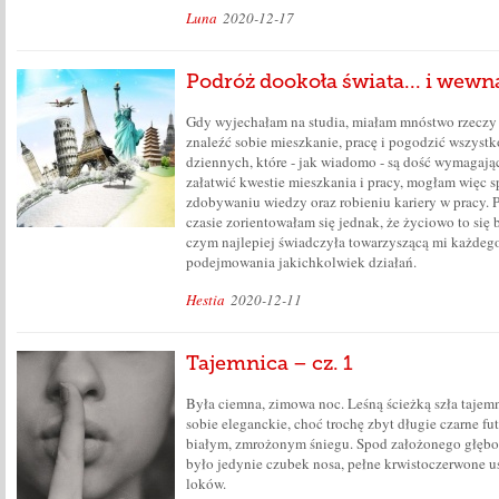
Luna
2020-12-17
Podróż dookoła świata... i wewną
Gdy wyjechałam na studia, miałam mnóstwo rzeczy
znaleźć sobie mieszkanie, pracę i pogodzić wszystk
dziennych, które - jak wiadomo - są dość wymagają
załatwić kwestie mieszkania i pracy, mogłam więc sp
zdobywaniu wiedzy oraz robieniu kariery w pracy.
czasie zorientowałam się jednak, że życiowo to si
czym najlepiej świadczyła towarzyszącą mi każdego
podejmowania jakichkolwiek działań.
Hestia
2020-12-11
Tajemnica – cz. 1
Była ciemna, zimowa noc. Leśną ścieżką szła tajemn
sobie eleganckie, choć trochę zbyt długie czarne fut
białym, zmrożonym śniegu. Spod założonego głębo
było jedynie czubek nosa, pełne krwistoczerwone u
loków.