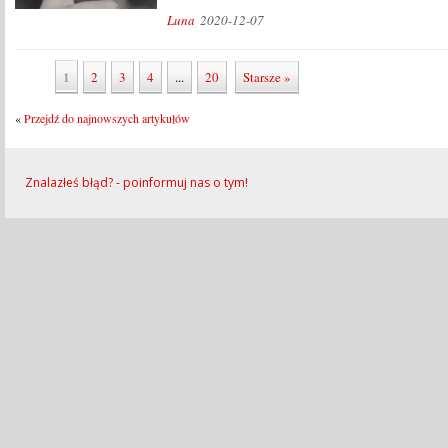
Luna
2020-12-07
1
2
3
4
...
20
Starsze »
«
Przejdź do najnowszych artykułów
Znalazłeś błąd? - poinformuj nas o tym!