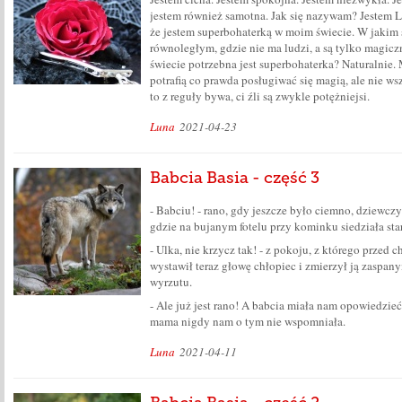
jestem również samotna. Jak się nazywam? Jestem 
że jestem superbohaterką w moim świecie. W jakim 
równoległym, gdzie nie ma ludzi, a są tylko magicz
świecie potrzebna jest superbohaterka? Naturalnie.
potrafią co prawda posługiwać się magią, ale nie wsz
to z reguły bywa, ci źli są zwykle potężniejsi.
Luna
2021-04-23
Babcia Basia - część 3
- Babciu! - rano, gdy jeszcze było ciemno, dziewcz
gdzie na bujanym fotelu przy kominku siedziała star
- Ulka, nie krzycz tak! - z pokoju, z którego przed
wystawił teraz głowę chłopiec i zmierzył ją zaspa
wyrzutu.
- Ale już jest rano! A babcia miała nam opowiedzieć,
mama nigdy nam o tym nie wspomniała.
Luna
2021-04-11