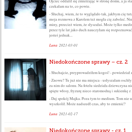
Ojciec oddalił się zmierzając w stronę domu, a ja st
czekałam na to, co powie.
- Słuchaj, wiem, że to wyglądało tak, jakbym cię tut
moja rozmowa z Karolem też mogła cię zaboleć. Nie
miny, przecież wiem, że słyszałaś. Może tylko medi
przez tyle lat jako duch nauczyłam się rozpoznawa
jesteś jednak...
Luna
2021-03-01
Niedokończone sprawy – cz. 2
- Słuchajcie, przyprowadziłem kogoś! - powiedział
- Znowu? Tu już nie ma miejsca - usłyszałam oschł
za nim do salonu. Na fotelu siedziała dziewczyna ni
spięte włosy, fryzurę nieco staromodną i sukienkę z
- Daj spokój Majka. Poza tym to medium. Tom nie u
wyszkolił. Może nadszedł czas, aby to zmienić?
Luna
2021-02-17
Niedokończone sprawy - cz. 1