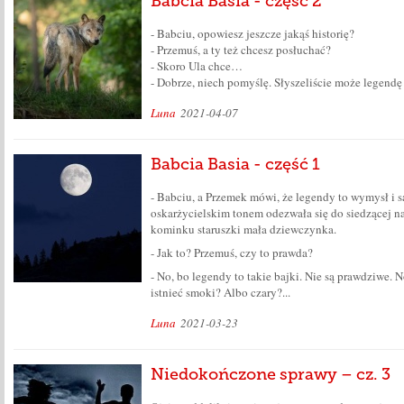
Babcia Basia - część 2
- Babciu, opowiesz jeszcze jakąś historię?
- Przemuś, a ty też chcesz posłuchać?
- Skoro Ula chce…
- Dobrze, niech pomyślę. Słyszeliście może legendę
Luna
2021-04-07
Babcia Basia - część 1
- Babciu, a Przemek mówi, że legendy to wymysł i s
oskarżycielskim tonem odezwała się do siedzącej n
kominku staruszki mała dziewczynka.
- Jak to? Przemuś, czy to prawda?
- No, bo legendy to takie bajki. Nie są prawdziwe. 
istnieć smoki? Albo czary?...
Luna
2021-03-23
Niedokończone sprawy – cz. 3