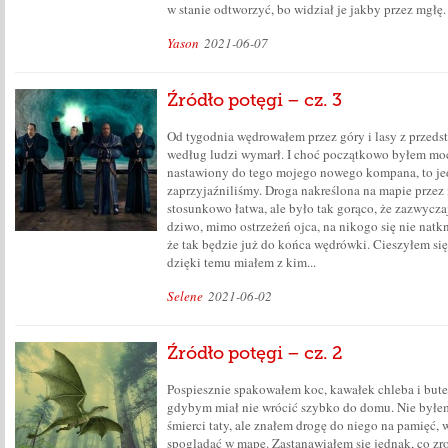
w stanie odtworzyć, bo widział je jakby przez mgłę.
Yason
2021-06-07
Źródło potęgi – cz. 3
Od tygodnia wędrowałem przez góry i lasy z przeds
według ludzi wymarł. I choć początkowo byłem mo
nastawiony do tego mojego nowego kompana, to jed
zaprzyjaźniliśmy. Droga nakreślona na mapie przez
stosunkowo łatwa, ale było tak gorąco, że zazwycza
dziwo, mimo ostrzeżeń ojca, na nikogo się nie natkn
że tak będzie już do końca wędrówki. Cieszyłem się,
dzięki temu miałem z kim...
Selene
2021-06-02
Źródło potęgi – cz. 2
Pospiesznie spakowałem koc, kawałek chleba i but
gdybym miał nie wrócić szybko do domu. Nie był
śmierci taty, ale znałem drogę do niego na pamięć, 
spoglądać w mapę. Zastanawiałem się jednak, co zro