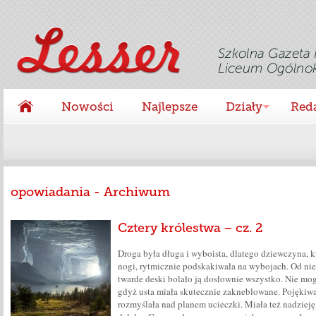
Nowości
Najlepsze
Działy
Red
opowiadania - Archiwum
Cztery królestwa – cz. 2
Droga była długa i wyboista, dlatego dziewczyna, kt
nogi, rytmicznie podskakiwała na wybojach. Od ni
twarde deski bolało ją dosłownie wszystko. Nie mog
gdyż usta miała skutecznie zakneblowane. Pojękiwa
rozmyślała nad planem ucieczki. Miała też nadzieję,