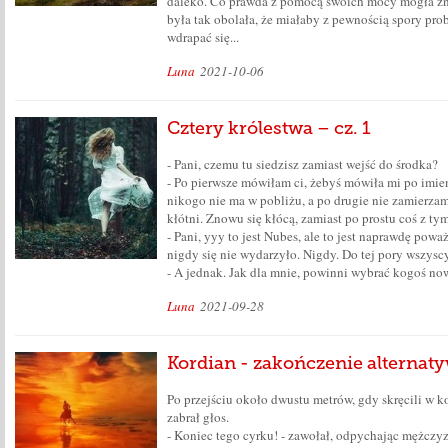
daleko. Co prawda z pomocą swoich mocy mogła zn
była tak obolała, że miałaby z pewnością spory pro
wdrapać się...
Luna
2021-10-06
Cztery królestwa – cz. 1
- Pani, czemu tu siedzisz zamiast wejść do środka?
- Po pierwsze mówiłam ci, żebyś mówiła mi po imien
nikogo nie ma w pobliżu, a po drugie nie zamierza
kłótni. Znowu się kłócą, zamiast po prostu coś z tym
- Pani, yyy to jest Nubes, ale to jest naprawdę powa
nigdy się nie wydarzyło. Nigdy. Do tej pory wszyscy
- A jednak. Jak dla mnie, powinni wybrać kogoś now
Luna
2021-09-28
Kordian - zakończenie alternaty
Po przejściu około dwustu metrów, gdy skręcili w k
zabrał głos.
- Koniec tego cyrku! - zawołał, odpychając mężczyz