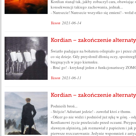
Kordian stanął tak, jakby zobaczył cara, obawiając
konsekwencji takiego zachowania, jednak...
- Nareszcie! Nareszcie wszystko się zmieni! - wołał
Yason
2021-06-14
Kordian – zakończenie alternaty
Światło padające na bohatera oślepiało go i przez ch
co się dzieje. Gdy przysłonił dłonią oczy, spostrzeg
biegnących w jego kierunku.
- Brać go! - krzyknął jeden z funkcjonariuszy ZOM
Yason
2021-06-11
Kordian – zakończenie alternaty
Podnieśli broń...
- Stójcie! Adiutant jedzie! - zawołał ktoś z tłumu.
- Oficer go nie widzi i podniósł już rękę w górę. - 
Kordianowi życie przeleciało przed oczami. Przypom
sławnym alpinistą, jak rozmawiał z papieżem i jak p
pierwsze rozczarowanie. Jedynie wspomnień z antyca