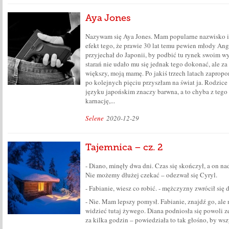
Aya Jones
Nazywam się Aya Jones. Mam popularne nazwisko i 
efekt tego, że prawie 30 lat temu pewien młody Ang
przyjechał do Japonii, by podbić tu rynek swoim 
starań nie udało mu się jednak tego dokonać, ale za
większy, moją mamę. Po jakiś trzech latach zapropo
po kolejnych pięciu przyszłam na świat ja. Rodzice 
języku japońskim znaczy barwna, a to chyba z tego
karnację,...
Selene
2020-12-29
Tajemnica – cz. 2
- Diano, minęły dwa dni. Czas się skończył, a on na
Nie możemy dłużej czekać – odezwał się Cyryl.
- Fabianie, wiesz co robić. - mężczyzny zwrócił się d
- Nie. Mam lepszy pomysł. Fabianie, znajdź go, ale 
widzieć tutaj żywego. Diana podniosła się powoli z
za kilka godzin – powiedziała to tak głośno, by wszy