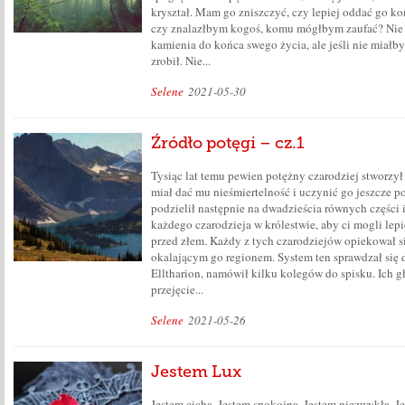
kryształ. Mam go zniszczyć, czy lepiej oddać go k
czy znalazłbym kogoś, komu mógłbym zaufać? Nie
kamienia do końca swego życia, ale jeśli nie miałb
zrobił. Nie...
Selene
2021-05-30
Źródło potęgi – cz.1
Tysiąc lat temu pewien potężny czarodziej stworzył
miał dać mu nieśmiertelność i uczynić go jeszcze po
podzielił następnie na dwadzieścia równych części i
każdego czarodzieja w królestwie, aby ci mogli lep
przed złem. Każdy z tych czarodziejów opiekował s
okalającym go regionem. System ten sprawdzał się d
Elltharion, namówił kilku kolegów do spisku. Ich g
przejęcie...
Selene
2021-05-26
Jestem Lux
Jestem cicha. Jestem spokojna. Jestem niezwykła. J