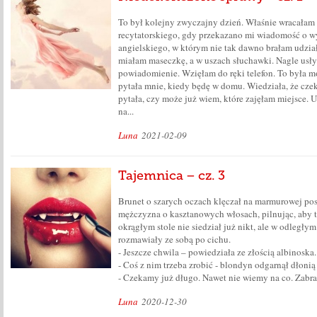
To był kolejny zwyczajny dzień. Właśnie wracałam
recytatorskiego, gdy przekazano mi wiadomość o w
angielskiego, w którym nie tak dawno brałam udzia
miałam maseczkę, a w uszach słuchawki. Nagle usł
powiadomienie. Wzięłam do ręki telefon. To była mo
pytała mnie, kiedy będę w domu. Wiedziała, że cze
pytała, czy może już wiem, które zajęłam miejsce. 
na...
Luna
2021-02-09
Tajemnica – cz. 3
Brunet o szarych oczach klęczał na marmurowej pos
mężczyzna o kasztanowych włosach, pilnując, aby t
okrągłym stole nie siedział już nikt, ale w odległym
rozmawiały ze sobą po cichu.
- Jeszcze chwila – powiedziała ze złością albinoska.
- Coś z nim trzeba zrobić - blondyn odgarnął dłonią
- Czekamy już długo. Nawet nie wiemy na co. Zabrała 
Luna
2020-12-30