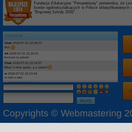
Fundacja Edukacyjna "Perspektywy" potwierdza, że Lic
liceów ogólnokształcących w Polsce sklasyfikowanyc
"Brązowej Szkoły 2026".
Chak
2026-07-31 22:30:23
Też!
AA
2026-07-31 22:29:51
Kocham ta szkole!
Chak
2026-07-31 22:24:37
Witaj! U mnie spoko, a u ciebie?
m
2026-07-31 22:23:34
co tam u was
m
2026-07-31 22:23:18
hej
U
x
2026-07-27 18:04:05
podaj ig moge opowiedziec
On
2026-07-27 12:52:08
Pytanie: wykaz podręczników dla 2kl to aktualny? Jest Descubre 3, a w 1kl miałem
Descubre1. I geo była nowa a teraz stara edycja wtf
Copyrights © Webmastering 2
Ona
2026-07-24 08:53:33
Czy jest jakaś lista podreczników dla pierwszoklasistów?
:3
2026-07-18 23:19:04
Chciałby może ktoś opowiedzieć coś więcej o szkole dostałam się i mam kilka
pytań a niekoniecznie mam się kogo zapytać więc możemy się dodać na Ig czy