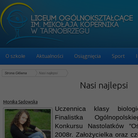
O szkole
Aktualności
Osiągnięcia
Sport
Strona Główna
Nasi najlepsi
Nasi najlepsi
Monika Sadowska
Uczennica klasy biolog
Finalistka Ogólnopolsk
Konkursu Nastolatków "O
2008r. Założycielka oraz c