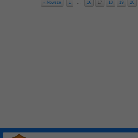
« Nowsze
1
...
16
17
18
19
20