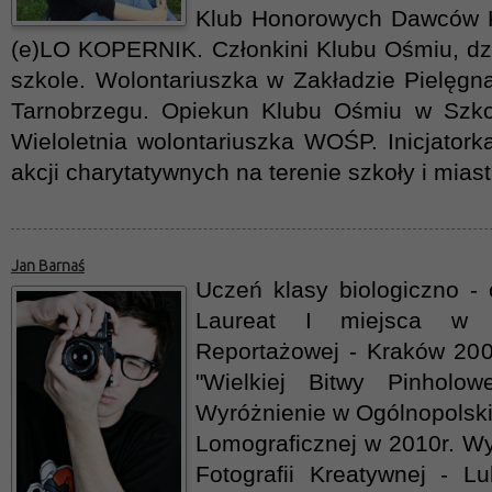
Klub Honorowych Dawców K
(e)LO KOPERNIK. Członkini Klubu Ośmiu, dzi
szkole. Wolontariuszka w Zakładzie Pielęg
Tarnobrzegu. Opiekun Klubu Ośmiu w Szko
Wieloletnia wolontariuszka WOŚP. Inicjatorka
akcji charytatywnych na terenie szkoły i miast
Jan Barnaś
Uczeń klasy biologiczno - c
Laureat I miejsca w Ko
Reportażowej - Kraków 2009
"Wielkiej Bitwy Pinholo
Wyróżnienie w Ogólnopolski
Lomograficznej w 2010r. Wy
Fotografii Kreatywnej - Lu