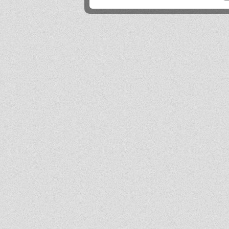
Mika
2026-06-24 21:45:53
Przestańcie.
.
2026-06-24 17:44:20
@absolwentka ja podobnie
Mika
2026-06-23 22:08:25
Szkoła jest super
Hejhej
2026-06-21 20:41:29
Pfff...
dawny ucze?
2026-06-19 22:34:44
Na pewno w tej szkole nie ma patologii i to jest plus porównując z innymi szkołami
w tbg
Jo
2026-06-18 18:54:31
Ja ledwo zdałem
Ja
2026-06-18 14:27:10
A patrząc tak z drugiej strony, to ci nauczyciele pewnie wspominają cie dziś
podobnie, o ile w ogóle.
Absolwentka
2026-06-18 13:14:30
Ja po prostu zle wspominam nauczycieli, z nauka nie mialam problemy
dawny ucze?
2026-06-17 21:18:38
Jeśli ktoś nie potrafi sobie poradzić w jachowiczu pod względem nauki to życze mu
powodzenia w życiu...
ja
2026-06-17 16:35:09
mnie też jest tutaj dobrze, spoko