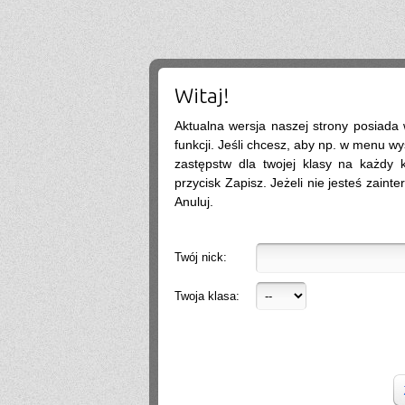
coś i po prostu byśmy popisali bo na tym chcecie tematy się szybko zmieniają
.
2026-07-13 22:10:12
lista bedzie w szkole wywieszona zakwalifikowanych
wercia
2026-07-13 18:12:39
czy listy osob zakwalifikowanych i pozniej tych przyjetych beda na stronie szkoly
czy trzeba bedzie podejsc? a jak na stronie to gdzie dokladnie?
Witaj!
SIGMA
2026-07-11 10:08:34
nie
Aktualna wersja naszej strony posiada
?
2026-07-08 18:19:24
Pozwalają u was nauczyciele korzystać z tabletów np do notatek albo żeby sobie
funkcji. Jeśli chcesz, aby np. w menu wy
otworzyć podręcznik na Internecie czy raczej nie
zastępstw dla twojej klasy na każdy ko
.@
2026-07-07 08:56:40
tak
przycisk Zapisz. Jeżeli nie jesteś zainte
.
2026-07-07 05:19:47
Anuluj.
Nie
.
2026-07-05 13:01:41
warto isc na biolchemang? fajna szkola?
Social Media
2026-06-30 11:10:27
Twój nick:
Dzień dobry, wiele firm wrzuca posty regularnie, ale bez efektu (zasięgi są, zapytań
brak). Układam strategię i treści na FB/IG tak, żeby budowały zaufanie i prowadziły
do kontaktu. Zapraszam do kontaktu, a przedstawię więcej informacji. Pozdrawiam,
Twoja klasa:
Weronika Gajewska
.
2026-06-29 18:39:16
Hello
2026-06-28 21:01:57
.
2026-06-28 18:26:40
Próg rekrutacji to 80 a ja mam 170 xd