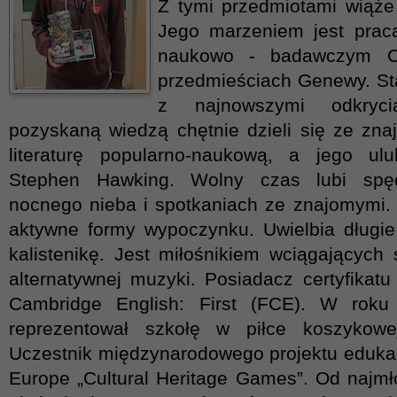
Z tymi przedmiotami wiąże 
Jego marzeniem jest pra
naukowo - badawczym C
przedmieściach Genewy. Sta
z najnowszymi odkryc
pozyskaną wiedzą chętnie dzieli się ze zna
literaturę popularno-naukową, a jego ul
Stephen Hawking. Wolny czas lubi spę
nocnego nieba i spotkaniach ze znajomymi.
aktywne formy wypoczynku. Uwielbia długie
kalistenikę. Jest miłośnikiem wciągających s
alternatywnej muzyki. Posiadacz certyfikatu
Cambridge English: First (FCE). W roku
reprezentował szkołę w piłce koszykowej
Uczestnik międzynarodowego projektu edukac
Europe „Cultural Heritage Games”. Od najmło