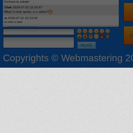
Kocham ta szkole!
Chak
2026-07-31 22:24:37
Witaj! U mnie spoko, a u ciebie?
m
2026-07-31 22:23:34
co tam u was
m
2026-07-31 22:23:18
hej
U
x
2026-07-27 18:04:05
podaj ig moge opowiedziec
On
2026-07-27 12:52:08
Pytanie: wykaz podręczników dla 2kl to aktualny? Jest Descubre 3, a w 1kl miałem
Descubre1. I geo była nowa a teraz stara edycja wtf
Copyrights © Webmastering 2
Ona
2026-07-24 08:53:33
Czy jest jakaś lista podreczników dla pierwszoklasistów?
:3
2026-07-18 23:19:04
Chciałby może ktoś opowiedzieć coś więcej o szkole dostałam się i mam kilka
pytań a niekoniecznie mam się kogo zapytać więc możemy się dodać na Ig czy
coś i po prostu byśmy popisali bo na tym chcecie tematy się szybko zmieniają
.
2026-07-13 22:10:12
lista bedzie w szkole wywieszona zakwalifikowanych
wercia
2026-07-13 18:12:39
czy listy osob zakwalifikowanych i pozniej tych przyjetych beda na stronie szkoly
czy trzeba bedzie podejsc? a jak na stronie to gdzie dokladnie?
SIGMA
2026-07-11 10:08:34
nie
?
2026-07-08 18:19:24
Pozwalają u was nauczyciele korzystać z tabletów np do notatek albo żeby sobie
otworzyć podręcznik na Internecie czy raczej nie
.@
2026-07-07 08:56:40