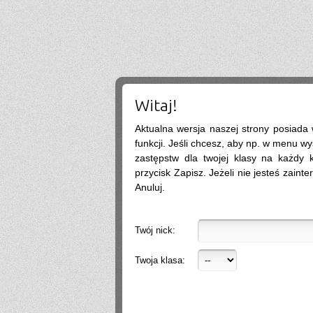
tak
.
2026-07-07 05:19:47
Nie
.
2026-07-05 13:01:41
warto isc na biolchemang? fajna szkola?
Social Media
2026-06-30 11:10:27
Dzień dobry, wiele firm wrzuca posty regularnie, ale bez efektu (zasięgi są, zapytań
brak). Układam strategię i treści na FB/IG tak, żeby budowały zaufanie i prowadziły
do kontaktu. Zapraszam do kontaktu, a przedstawię więcej informacji. Pozdrawiam,
Weronika Gajewska
Witaj!
.
2026-06-29 18:39:16
Aktualna wersja naszej strony posiada
Hello
2026-06-28 21:01:57
funkcji. Jeśli chcesz, aby np. w menu wy
zastępstw dla twojej klasy na każdy ko
.
2026-06-28 18:26:40
Próg rekrutacji to 80 a ja mam 170 xd
przycisk Zapisz. Jeżeli nie jesteś zainte
Mika
2026-06-24 21:45:53
Anuluj.
Przestańcie.
.
2026-06-24 17:44:20
@absolwentka ja podobnie
Twój nick:
Mika
2026-06-23 22:08:25
Szkoła jest super
Hejhej
2026-06-21 20:41:29
Twoja klasa:
Pfff...
dawny ucze?
2026-06-19 22:34:44
Na pewno w tej szkole nie ma patologii i to jest plus porównując z innymi szkołami
w tbg
Jo
2026-06-18 18:54:31