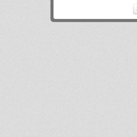
Ja ledwo zdałem
Ja
2026-06-18 14:27:10
A patrząc tak z drugiej strony, to ci nauczyciele pewnie wspominają cie dziś
podobnie, o ile w ogóle.
Absolwentka
2026-06-18 13:14:30
Ja po prostu zle wspominam nauczycieli, z nauka nie mialam problemy
dawny ucze?
2026-06-17 21:18:38
Jeśli ktoś nie potrafi sobie poradzić w jachowiczu pod względem nauki to życze mu
powodzenia w życiu...
ja
2026-06-17 16:35:09
mnie też jest tutaj dobrze, spoko