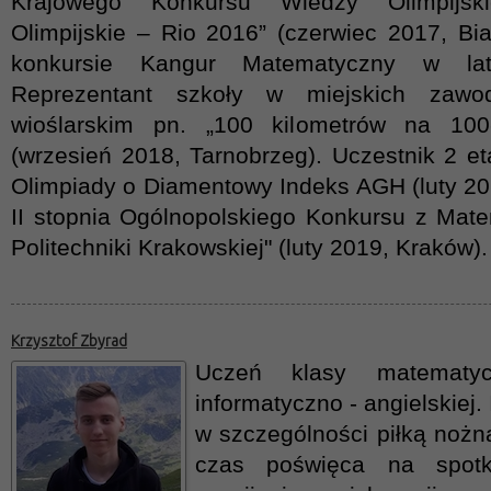
Krajowego Konkursu Wiedzy Olimpijski
Olimpijskie – Rio 2016” (czerwiec 2017, Bi
konkursie Kangur Matematyczny w la
Reprezentant szkoły w miejskich zawo
wioślarskim pn. „100 kilometrów na 100-l
(wrzesień 2018, Tarnobrzeg). Uczestnik 2 et
Olimpiady o Diamentowy Indeks AGH (luty 20
II stopnia Ogólnopolskiego Konkursu z Mate
Politechniki Krakowskiej" (luty 2019, Kraków).
Krzysztof Zbyrad
Uczeń klasy matematy
informatyczno - angielskiej.
w szczególności piłką nożn
czas poświęca na spotk