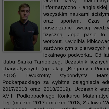
Uczeń klasy matematy
informatyczno - angielskiej
wszystkim naukami ścisłym
oraz sportem. Czas 
poszerzanie swojej wiedz
fizyczną. Jego pasje to 
workout. Uwielbia kibicowa
zarówno tym z pierwszych st
lokalnego podwórka. Od lat
klubu Siarka Tarnobrzeg. Uczestnik licznyc
charytatywnych (np. akcji „Biegamy i Pom
2018). Dwukrotny stypendysta Mars
Podkarpackiego za wybitne osiągnięcia ed
2017/2018 oraz 2018/2019). Uczestnik eta
XVIII Podkarpackiego Konkursu Matematyc
Leji (marzec 2017 i marzec 2018, Stalowa Wo