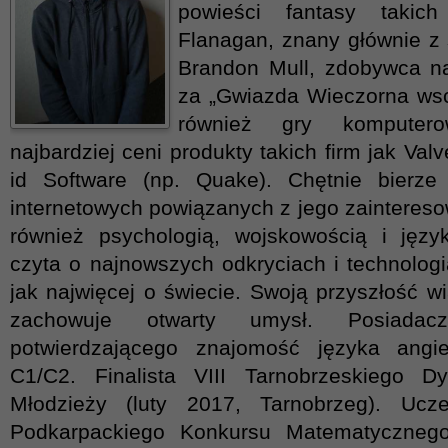
powieści fantasy takic
Flanagan, znany głównie z 
Brandon Mull, zdobywca n
za „Gwiazda Wieczorna wsc
również gry komputero
najbardziej ceni produkty takich firm jak Valv
id Software (np. Quake). Chętnie bierze
internetowych powiązanych z jego zainteresow
również psychologią, wojskowością i języ
czyta o najnowszych odkryciach i technolog
jak najwięcej o świecie. Swoją przyszłość wi
zachowuje otwarty umysł. Posiadacz
potwierdzającego znajomość języka angi
C1/C2. Finalista VIII Tarnobrzeskiego D
Młodzieży (luty 2017, Tarnobrzeg). Ucz
Podkarpackiego Konkursu Matematycznego