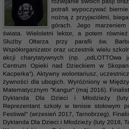
rozwijanie swoich pasji ora
potrafi wypoczywać biernie
nożną z przyjaciółmi, bieg
górach. Jego marzeniem 
świata. Wieloletni lektor, a potem również
Służby Ołtarza przy parafii św. Barb
Współorganizator oraz uczestnik wielu szko
akcji charytatywnych (np. „odLOTTOwa
Centrum Opieki nad Dzieckiem w Skopani
Kacperka”). Aktywny wolontariusz, uczestnicz
żywności dla ubogich. Wyróżniony w Międz
Matematycznym "Kangur" (maj 2016). Finalist
Dyktanda Dla Dzieci i Młodzieży (luty
Reprezentant szkoły w tenisie stołowym p
Festiwal" (wrzesień 2017, Tarnobrzeg). Final
Dyktanda Dla Dzieci i Młodzieży (luty 2018, Ta