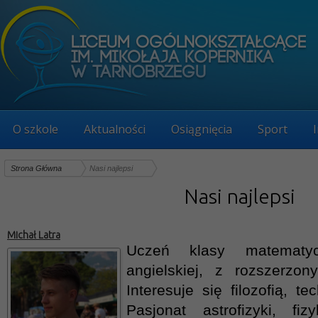
O szkole
Aktualności
Osiągnięcia
Sport
Strona Główna
Nasi najlepsi
Nasi najlepsi
Michał Latra
Uczeń klasy matematy
angielskiej, z rozszerzo
Interesuje się filozofią, te
Pasjonat astrofizyki, fi