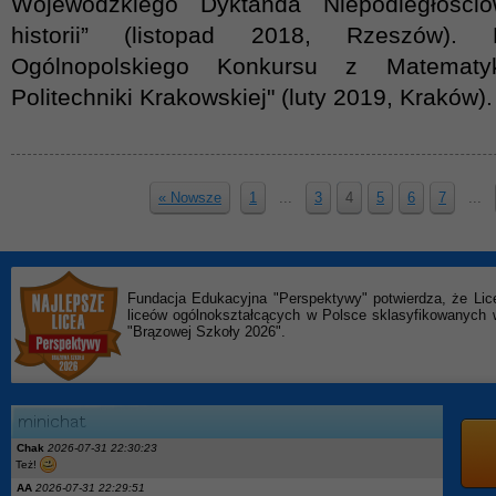
Wojewódzkiego Dyktanda Niepodległośc
historii” (listopad 2018, Rzeszów). 
Ogólnopolskiego Konkursu z Matematy
Politechniki Krakowskiej" (luty 2019, Kraków)
« Nowsze
1
...
3
4
5
6
7
...
Fundacja Edukacyjna "Perspektywy" potwierdza, że Lic
liceów ogólnokształcących w Polsce sklasyfikowanyc
"Brązowej Szkoły 2026".
Chak
2026-07-31 22:30:23
Też!
AA
2026-07-31 22:29:51