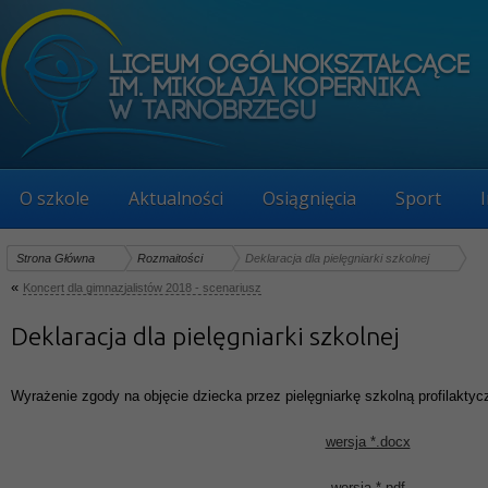
O szkole
Aktualności
Osiągnięcia
Sport
Strona Główna
Rozmaitości
Deklaracja dla pielęgniarki szkolnej
«
Koncert dla gimnazjalistów 2018 - scenariusz
Deklaracja dla pielęgniarki szkolnej
Wyrażenie zgody na objęcie dziecka przez pielęgniarkę szkolną profilakty
wersja *.docx
wersja *.pdf