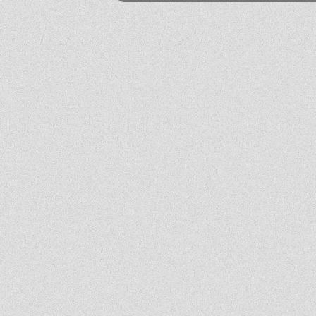
Mika
2026-06-24 21:45:53
Przestańcie.
.
2026-06-24 17:44:20
@absolwentka ja podobnie
Mika
2026-06-23 22:08:25
Szkoła jest super
Hejhej
2026-06-21 20:41:29
Pfff...
dawny ucze?
2026-06-19 22:34:44
Na pewno w tej szkole nie ma patologii i to jest plus porównując z innymi szkołami
w tbg
Jo
2026-06-18 18:54:31
Ja ledwo zdałem
Ja
2026-06-18 14:27:10
A patrząc tak z drugiej strony, to ci nauczyciele pewnie wspominają cie dziś
podobnie, o ile w ogóle.
Absolwentka
2026-06-18 13:14:30
Ja po prostu zle wspominam nauczycieli, z nauka nie mialam problemy
dawny ucze?
2026-06-17 21:18:38
Jeśli ktoś nie potrafi sobie poradzić w jachowiczu pod względem nauki to życze mu
powodzenia w życiu...
ja
2026-06-17 16:35:09
mnie też jest tutaj dobrze, spoko